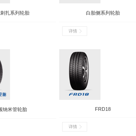
抗刺扎系列轮胎
白胎侧系列轮胎
详情
FRD18
碳纳米管轮胎
详情