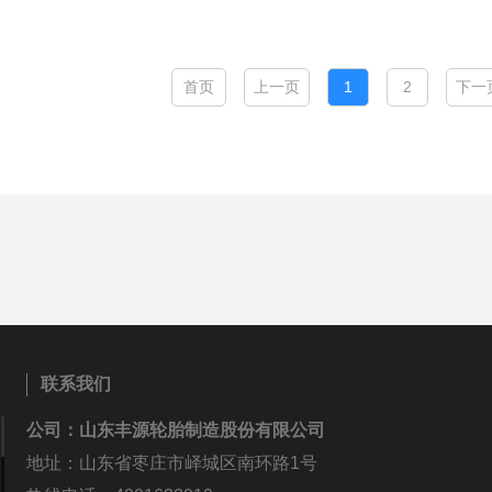
首页
上一页
1
2
下一
联系我们
公司：山东丰源轮胎制造股份有限公司
地址：山东省枣庄市峄城区南环路1号