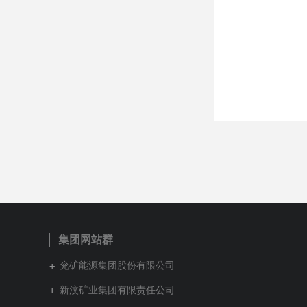
集团网站群
兖矿能源集团股份有限公司
新汶矿业集团有限责任公司