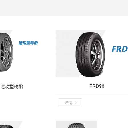
FRD96
运动型轮胎
详情