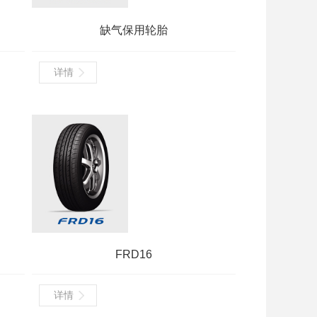
缺气保用轮胎
详情
FRD16
详情