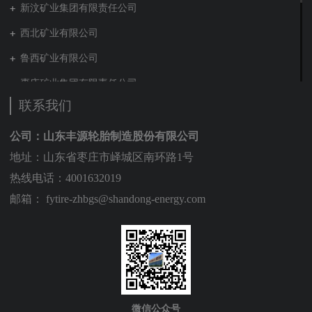
新汶矿业集团有限责任公司
西北矿业有限公司
鲁西矿业有限公司
枣庄矿业集团有限责任公司
联系我们
兖矿新疆能化有限公司
山东泰山地勘集团
公司：山东丰源轮胎制造股份有限公司
地址：山东省枣庄市峄城区南环路1号
新能源集团有限公司
热线电话：4001632019
营销贸易公司
邮箱： fytire-zhbgs@shandong-energy.com
新材料有限公司
肥城矿业集团有限责任公司
贵州矿业有限公司
山东能源建工集团有限公司
装备制造集团有限公司
微信公众号