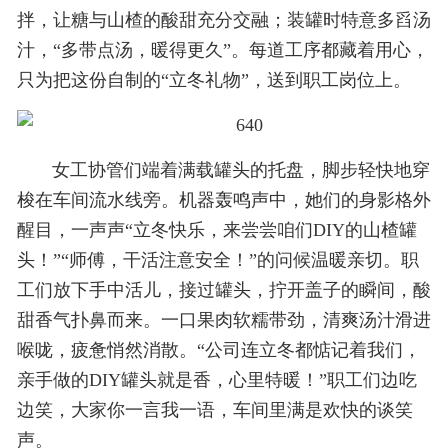
拌，让糖与山楂的酸甜充分交融；装罐时特意多舀汤
汁，“多带点汤，暖得更久”。每道工序都藏着用心，
只为把这份自制的“立冬礼物”，送到职工岗位上。
女工协管们端着满载罐头的托盘，脚步轻快地穿
梭在车间流水线旁。机器轰鸣声中，她们的身影格外
醒目，一声声“立冬快乐，来尝尝咱们DIY的山楂罐
头！”“师傅，干活注意安全！”的问候温暖亲切。职
工们放下手中活儿，接过罐头，拧开盖子的瞬间，酸
甜香气扑鼻而来。一口果肉软糯带劲，清爽汤汁滑进
喉咙，疲惫悄然消散。“公司连立冬都惦记着我们，
亲手做的DIY罐头就是香，心里特暖！”职工们边吃
边笑，大家你一言我一语，车间里满是欢快的谈笑
声。