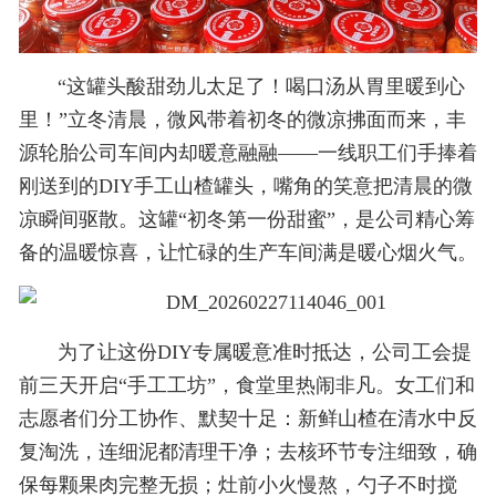
“这罐头酸甜劲儿太足了！喝口汤从胃里暖到心
里！”立冬清晨，微风带着初冬的微凉拂面而来，丰
源轮胎公司车间内却暖意融融——一线职工们手捧着
刚送到的DIY手工山楂罐头，嘴角的笑意把清晨的微
凉瞬间驱散。这罐“初冬第一份甜蜜”，是公司精心筹
备的温暖惊喜，让忙碌的生产车间满是暖心烟火气。
为了让这份DIY专属暖意准时抵达，公司工会提
前三天开启“手工工坊”，食堂里热闹非凡。女工们和
志愿者们分工协作、默契十足：新鲜山楂在清水中反
复淘洗，连细泥都清理干净；去核环节专注细致，确
保每颗果肉完整无损；灶前小火慢熬，勺子不时搅